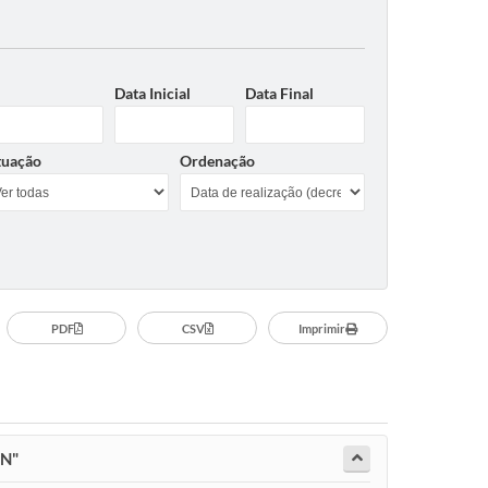
Data Inicial
Data Final
tuação
Ordenação
PDF
CSV
Imprimir
EN"