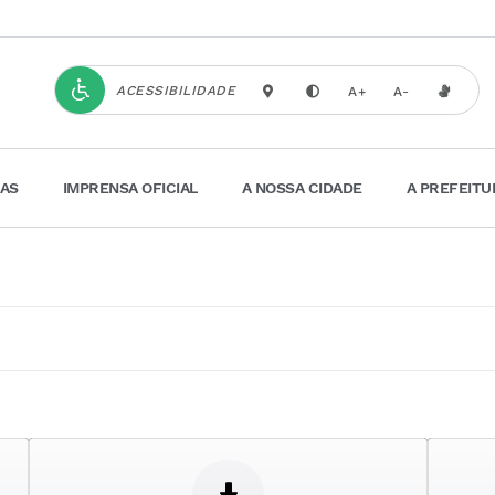
ACESSIBILIDADE
A+
A-
IAS
IMPRENSA OFICIAL
A NOSSA CIDADE
A PREFEITU