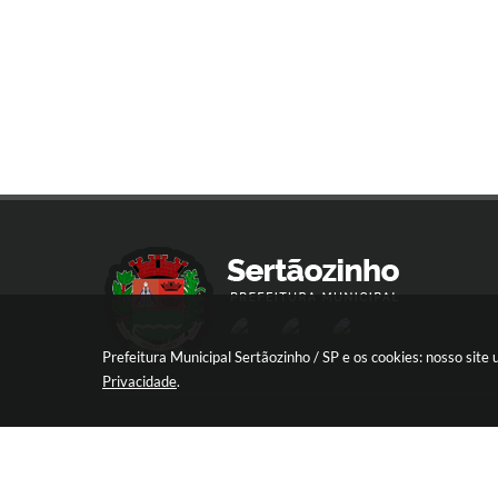
Prefeitura Municipal Sertãozinho / SP e os cookies: nosso sit
Privacidade
.
R. Aprígio de Araújo, 837 - Centro, Sert
SP
CEP: 14160-030