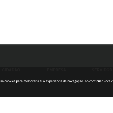
CIDADÃO
EMPRESA
SERVIDOR
e usa cookies para melhorar a sua experiência de navegação. Ao continuar você
ãozinho -
(16) 2105-3000
ouvidoria@sertaozinho.sp.gov.br