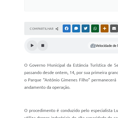
COMPARTILHAR
FACEBOOK
MESSENGER
TWITTER
WHATSAPP
OUTRAS
Velocidade de l
O Governo Municipal da Estância Turística de S
passando desde ontem, 14, por sua primeira grande
o Parque “Antônio Gimenes Filho” permanecerá t
andamento da operação.
O procedimento é conduzido pelo especialista L
utiliza drones industriais de alta capacidade de