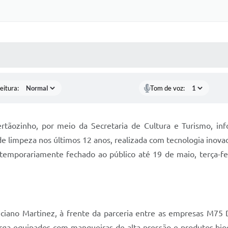
 MÍDIAS
RECEBA NOTÍCIAS
eitura:
Tom de voz:
ertãozinho, por meio da Secretaria de Cultura e Turismo, 
 limpeza nos últimos 12 anos, realizada com tecnologia inovad
emporariamente fechado ao público até 19 de maio, terça-f
uciano Martinez, à frente da parceria entre as empresas M75
 carga equipados com mangueiras de alta pressão e produtos bi