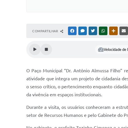
COMPARTILHAR
FACEBOOK
MESSENGER
TWITTER
WHATSAPP
OUTRAS
Velocidade de l
O Paço Municipal “Dr. Antônio Almussa Filho” re
atividade que integra um projeto de cidadania de
o senso crítico, o pertencimento enquanto cidadã
da vivência em espaços institucionais.
Durante a visita, os usuários conheceram a estru
setor de Recursos Humanos e pelo Gabinete do Pre
No gabinete, o prefeito Zezinho Gimenez e a pri