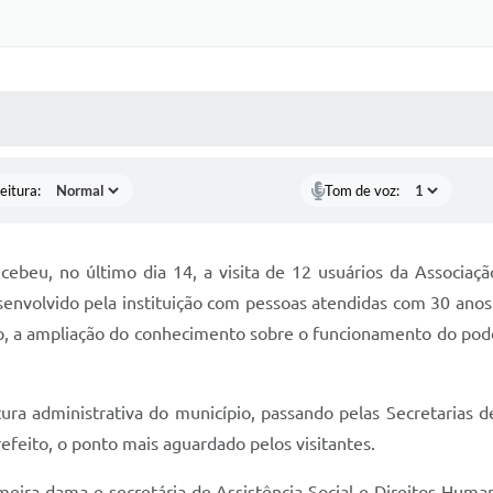
 MÍDIAS
RECEBA NOTÍCIAS
eitura:
Tom de voz:
cebeu, no último dia 14, a visita de 12 usuários da Associa
senvolvido pela instituição com pessoas atendidas com 30 anos 
o, a ampliação do conhecimento sobre o funcionamento do pode
tura administrativa do município, passando pelas Secretarias d
feito, o ponto mais aguardado pelos visitantes.
meira-dama e secretária de Assistência Social e Direitos Hum