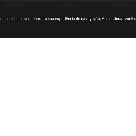
CIDADÃO
EMPRESA
SERVIDOR
e usa cookies para melhorar a sua experiência de navegação. Ao continuar você
ãozinho -
(16) 2105-3000
ouvidoria@sertaozinho.sp.gov.br
feira
CNPJ: 45.371.820/0001-28
o Sistema:
3.5.3 - 19/06/2026
Portal atualizado em:
07/