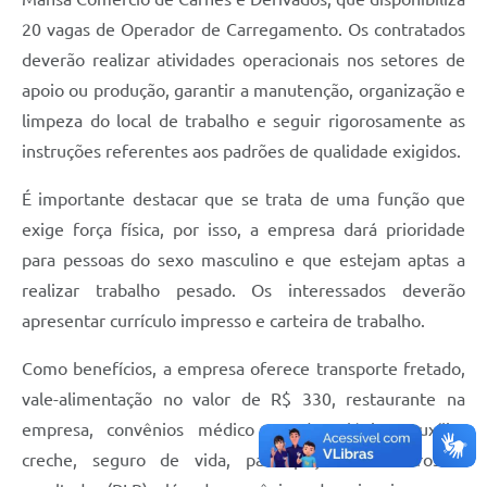
Editais
20 vagas de Operador de Carregamento. Os contratados
Área Restrita
deverão realizar atividades operacionais nos setores de
apoio ou produção, garantir a manutenção, organização e
Cemitérios
limpeza do local de trabalho e seguir rigorosamente as
E-mails dos setores
instruções referentes aos padrões de qualidade exigidos.
Contato
É importante destacar que se trata de uma função que
SERTPREV
exige força física, por isso, a empresa dará prioridade
para pessoas do sexo masculino e que estejam aptas a
realizar trabalho pesado. Os interessados deverão
apresentar currículo impresso e carteira de trabalho.
Como benefícios, a empresa oferece transporte fretado,
vale-alimentação no valor de R$ 330, restaurante na
empresa, convênios médico e odontológico, auxílio-
creche, seguro de vida, participação nos lucros e