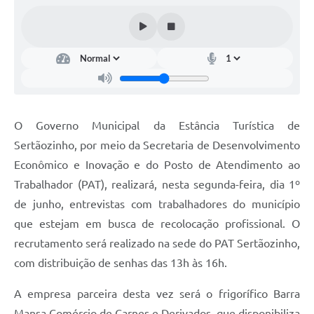
Carta de Serviços
Galeria de Fotos
Galeria de Vídeos
Notícias
O Governo Municipal da Estância Turística de
Ouvidoria
Sertãozinho, por meio da Secretaria de Desenvolvimento
Econômico e Inovação e do Posto de Atendimento ao
Sistema de Bibliotecas Públicas
Trabalhador (PAT), realizará, nesta segunda-feira, dia 1º
Atribuição de Aulas
de junho, entrevistas com trabalhadores do município
que estejam em busca de recolocação profissional. O
Contas Públicas
recrutamento será realizado na sede do PAT Sertãozinho,
Contratos
com distribuição de senhas das 13h às 16h.
Legislação
A empresa parceira desta vez será o frigorífico Barra
Mansa Comércio de Carnes e Derivados, que disponibiliza