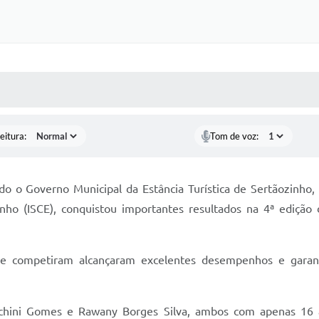
 MÍDIAS
RECEBA NOTÍCIAS
eitura:
Tom de voz:
do o Governo Municipal da Estância Turística de Sertãozinho,
ozinho (ISCE), conquistou importantes resultados na 4ª ediçã
ue competiram alcançaram excelentes desempenhos e garantir
anchini Gomes e Rawany Borges Silva, ambos com apenas 16