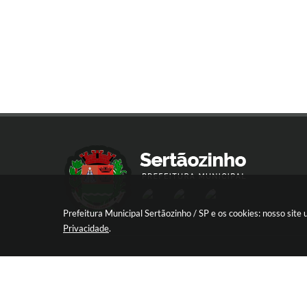
Prefeitura Municipal Sertãozinho / SP e os cookies: nosso sit
Privacidade
.
R. Aprígio de Araújo, 837 - Centro, Sert
SP
CEP: 14160-030