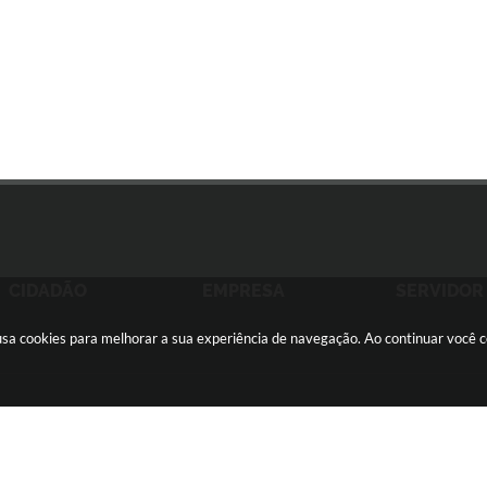
CIDADÃO
EMPRESA
SERVIDOR
e usa cookies para melhorar a sua experiência de navegação. Ao continuar você
ãozinho -
(16) 2105-3000
ouvidoria@sertaozinho.sp.gov.br