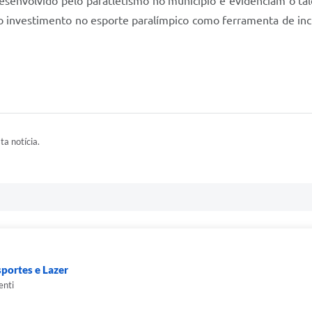
esenvolvido pelo paratletismo no município e evidenciam o ta
 investimento no esporte paralímpico como ferramenta de inc
ta notícia.
sportes e Lazer
enti