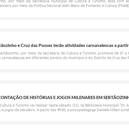
inho, por meio da Secretaria Municipal de Cultura e Turismo, está com ed
ceiro por meio da Política Nacional Aldir Blanc de Fomento à Cultura (PNAB) – 
tãozinho e Cruz das Posses terão atividades carnavalescas a partir
ertãozinho, por meio da Secretaria de Cultura e Turismo, promove de 01 a 
carnavalescas em diferentes pontos do município e do Distrito de Cruz das P
CONTAÇÃO DE HISTÓRIAS E JOGOS MILENARES EM SERTÃOZIN
Cultura e Turismo vai realizar neste sábado (22), na Biblioteca Municipal “Dr. A
 e jogos de tabuleiro. A partir das 9h30, a psicopedagoga Daniele Millan condu