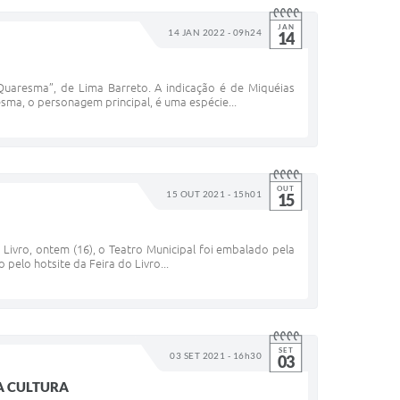
JAN
14 JAN 2022 - 09h24
14
o Quaresma”, de Lima Barreto. A indicação é de Miquéias
sma, o personagem principal, é uma espécie...
OUT
15 OUT 2021 - 15h01
15
ivro, ontem (16), o Teatro Municipal foi embalado pela
pelo hotsite da Feira do Livro...
SET
03 SET 2021 - 16h30
03
A CULTURA