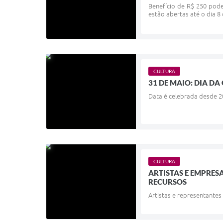
Benefício de R$ 250 pode
estão abertas até o dia 8
CULTURA
31 DE MAIO: DIA D
Data é celebrada desde 2
CULTURA
ARTISTAS E EMPRE
RECURSOS
Artistas e representantes