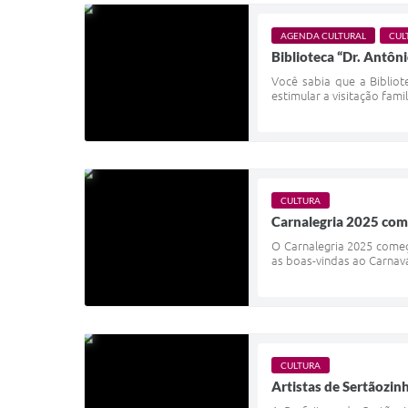
AGENDA CULTURAL
CUL
Biblioteca “Dr. Antôni
Você sabia que a Bibliot
estimular a visitação famil
CULTURA
Carnalegria 2025 come
O Carnalegria 2025 começ
as boas-vindas ao Carnaval
CULTURA
Artistas de Sertãozin