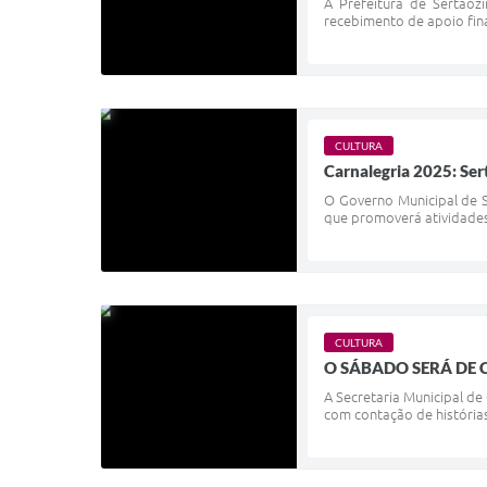
A Prefeitura de Sertãoz
recebimento de apoio finan
CULTURA
Carnalegria 2025: Ser
O Governo Municipal de S
que promoverá atividades 
CULTURA
O SÁBADO SERÁ DE 
A Secretaria Municipal de 
com contação de histórias