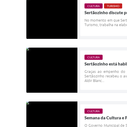
CULTURA
TURISMO
Sertãozinho discute p
No momento em que Sertão
Turismo, trabalha na elab
CULTURA
Sertãozinho está habi
Graças ao empenho do Go
Sertãozinho recebeu o av
Aldir Blanc...
CULTURA
Semana da Cultura e P
O Governo Municipal de S