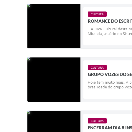
CULTURA
ROMANCE DO ESCRIT
A Dica Cultural desta se
Miranda, usuário do Siste
CULTURA
GRUPO VOZES DO SE
Hoje tem muito mais. A p
brasilidade do grupo Voze
CULTURA
ENCERRAM DIA 8 IN