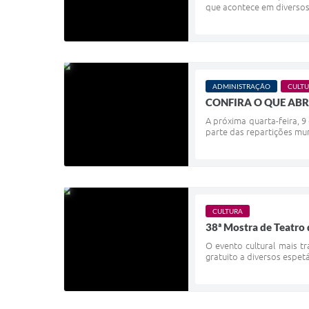
que acontece em diversos 
ADMINISTRAÇÃO
CULT
CONFIRA O QUE ABR
A próxima quarta-feira, 9 
parte das repartições mun
CULTURA
38ª Mostra de Teatro 
O evento cultural mais t
gratuito a diversos espet