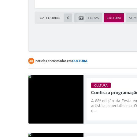
CATEGORIAS
TODAS
CULTURA
ADM
notícias encontradas em
CULTURA
48
CULTURA
Confira a programação
A 88ª edição da Festa e
artística especialíssima.
e...