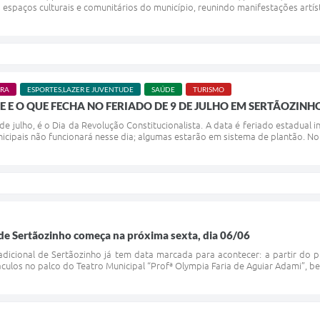
espaços culturais e comunitários do município, reunindo manifestações artístic
URA
ESPORTES,LAZER E JUVENTUDE
SAÚDE
TURISMO
E E O QUE FECHA NO FERIADO DE 9 DE JULHO EM SERTÃOZINH
de julho, é o Dia da Revolução Constitucionalista. A data é feriado estadual i
icipais não funcionará nesse dia; algumas estarão em sistema de plantão. No 
de Sertãozinho começa na próxima sexta, dia 06/06
radicional de Sertãozinho já tem data marcada para acontecer: a partir do 
áculos no palco do Teatro Municipal “Profª Olympia Faria de Aguiar Adami”, 