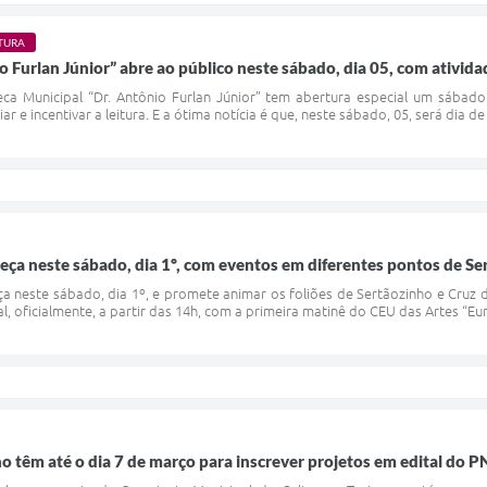
TURA
o Furlan Júnior” abre ao público neste sábado, dia 05, com ativida
eca Municipal “Dr. Antônio Furlan Júnior” tem abertura especial um sábado 
iar e incentivar a leitura. E a ótima notícia é que, neste sábado, 05, será dia d
ça neste sábado, dia 1º, com eventos em diferentes pontos de Se
a neste sábado, dia 1º, e promete animar os foliões de Sertãozinho e Cruz 
, oficialmente, a partir das 14h, com a primeira matinê do CEU das Artes “Euri
ho têm até o dia 7 de março para inscrever projetos em edital do 