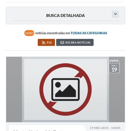
Imprensa Oficial
BUSCA DETALHADA
A Nossa Cidade
notícias encontradas em
TODAS AS CATEGORIAS
A Prefeitura
11587
RSS
RECEBA NOTÍCIAS
Serviços ao Contribuinte
Transparência
MAI
19
Defesa Civil
Telefones Úteis
PAT
Meu Primeiro Trabalho
Dados Epidemiológicos HIV em Sertãozinho
19 MAI 2010 - 14h05
Arquivos para Download