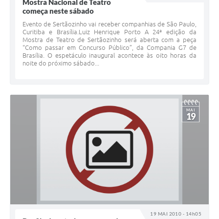
Mostra Nacional de Teatro
começa neste sábado
Carta de Serviços
Evento de Sertãozinho vai receber companhias de São Paulo,
Curitiba e Brasília.Luiz Henrique Porto A 24ª edição da
Galeria de Fotos
Mostra de Teatro de Sertãozinho será aberta com a peça
“Como passar em Concurso Público”, da Compania G7 de
Brasília. O espetáculo inaugural acontece às oito horas da
Galeria de Vídeos
noite do próximo sábado...
Notícias
Ouvidoria
MAI
19
Sistema de Bibliotecas Públicas
Atribuição de Aulas
Contas Públicas
Contratos
Legislação
19 MAI 2010 - 14h05