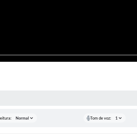
 MÍDIAS
eitura:
Tom de voz: