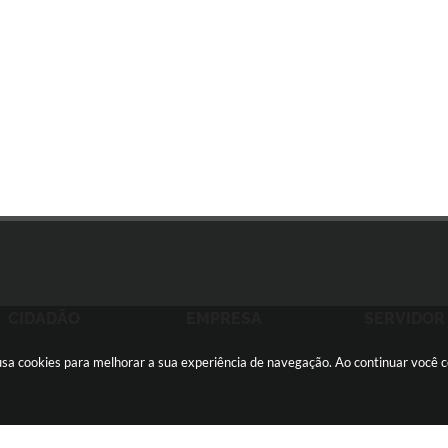
CIDADÃO
EMPRESA
SERVIDOR
e usa cookies para melhorar a sua experiência de navegação. Ao continuar você
ãozinho -