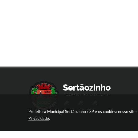
Prefeitura Municipal Sertãozinho / SP e os cookies: nosso sit
Privacidade
.
R. Aprígio de Araújo, 837 - Centro, Sert