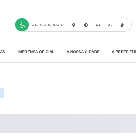
ACESSIBILIDADE
A+
A-
IAS
IMPRENSA OFICIAL
A NOSSA CIDADE
A PREFEITU