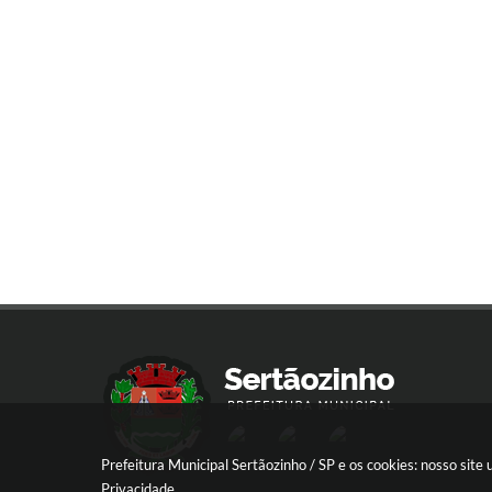
Prefeitura Municipal Sertãozinho / SP e os cookies: nosso sit
Privacidade
.