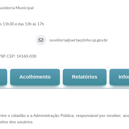
uvidoria Municipal
s 11h30 e das 13h às 17h
ouvidoria@sertaozinho.sp.gov.br
o/SP. CEP: 14160-030
Acolhimento
Relatórios
Inf
re o cidadão e a Administração Pública, responsável por receber, ana
eitos dos usuários.