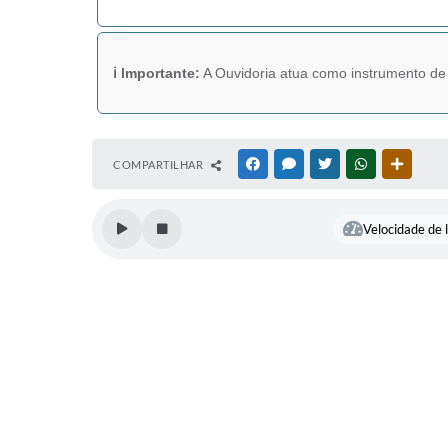
ℹ️ Importante:
A Ouvidoria atua como instrumento de p
COMPARTILHAR
FACEBOOK
MESSENGER
TWITTER
WHATSAPP
OUTRAS
Velocidade de l