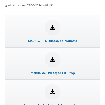
Atualizado em: 07/08/2026 às 09h36
Imprensa Oficial
A Nossa Cidade
A Prefeitura
Serviços ao Contribuinte
DIGPROP - Digitação de Proposta
Transparência
Defesa Civil
Telefones Úteis
Manual de Utilização DIGProp
PAT
Meu Primeiro Trabalho
Dados Epidemiológicos HIV em Sertãozinho
Arquivos para Download
Documentos Cadastro de Fornecedores