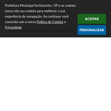
01/06/2026 às 09h00
Realização:
Prefeitura Municipal Sertãozinho / SP e os cookies:
Situação:
HOMOLOGADO
nosso site usa cookies para melhorar a sua
experiência de navegação. Ao continuar você
Atualizado em: 09/06/2026 às 09h10
ACEITAR
concorda com a nossa
Política de Cookies
e
Privacidade
.
PERSONALIZAR
DISPENSA ELETRÔNICA Nº 050/2026
22/05/2026 às 17h00
Postagem:
29/05/2026 às 09h00
Realização:
Situação:
HOMOLOGADO
Atualizado em: 17/07/2026 às 09h16
DISPENSA ELETRÔNICA Nº 049/2026
20/05/2026 às 17h00
Postagem:
28/05/2026 às 09h00
Realização:
Situação:
HOMOLOGADO
Atualizado em: 09/06/2026 às 09h16