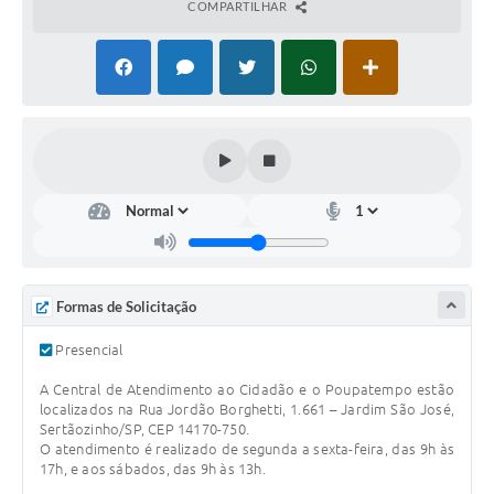
COMPARTILHAR
Carta de Serviços
Galeria de Fotos
Galeria de Vídeos
Notícias
Ouvidoria
Sistema de Bibliotecas Públicas
Formas de Solicitação
Atribuição de Aulas
Presencial
Contas Públicas
A Central de Atendimento ao Cidadão e o Poupatempo estão
Contratos
localizados na Rua Jordão Borghetti, 1.661 – Jardim São José,
Sertãozinho/SP, CEP 14170-750.
Legislação
O atendimento é realizado de segunda a sexta-feira, das 9h às
17h, e aos sábados, das 9h às 13h.