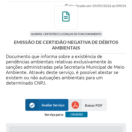
Atualizado em: 05/05/2026 às 09h54
Imprensa Oficial
A Nossa Cidade
A Prefeitura
ALVARÁS, CERTIDÕES E LICENÇAS DE FUNCIONAMENTO
EMISSÃO DE CERTIDÃO NEGATIVA DE DÉBITOS
Serviços ao Contribuinte
AMBIENTAIS
Documento que informa sobre a existência de
Transparência
pendências ambientais relativas exclusivamente às
sanções administradas pela Secretaria Municipal de Meio
Defesa Civil
Ambiente. Através deste serviço, é possível atestar se
existem ou não autuações ambientais para um
Telefones Úteis
determinado CNPJ.
PAT
Avaliar Serviço
Baixar PDF
Meu Primeiro Trabalho
Serviço para:
CIDADÃO
Dados Epidemiológicos HIV em Sertãozinho
Arquivos para Download