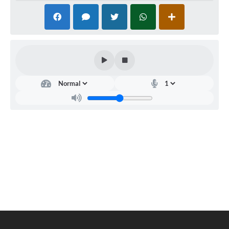
Editais
Área Restrita
Cemitérios
E-mails dos setores
Contato
SERTPREV