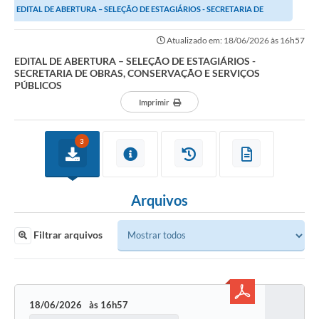
EDITAL DE ABERTURA – SELEÇÃO DE ESTAGIÁRIOS - SECRETARIA DE
Imprensa Oficial
OBRAS, CONSERVAÇÃO E SERVIÇOS PÚBLICOS
Atualizado em: 18/06/2026 às 16h57
A Nossa Cidade
EDITAL DE ABERTURA – SELEÇÃO DE ESTAGIÁRIOS -
SECRETARIA DE OBRAS, CONSERVAÇÃO E SERVIÇOS
A Prefeitura
PÚBLICOS
Imprimir
Serviços ao Contribuinte
Transparência
3
Defesa Civil
Arquivos
Telefones Úteis
PAT
Filtrar arquivos
Meu Primeiro Trabalho
Dados Epidemiológicos HIV em Sertãozinho
18/06/2026
16h57
Arquivos para Download