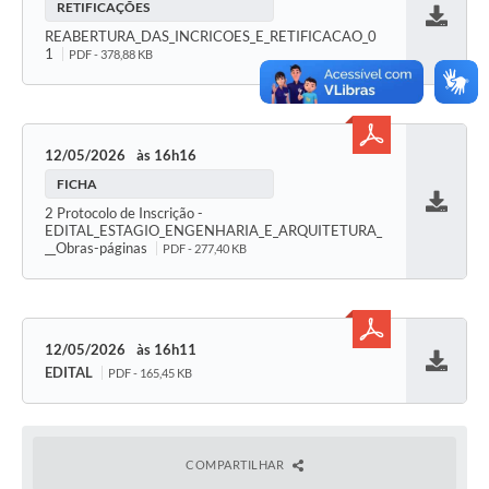
RETIFICAÇÕES
Baixar
REABERTURA_DAS_INCRICOES_E_RETIFICACAO_0
Carta de Serviços
1
PDF - 378,88 KB
Galeria de Fotos
Galeria de Vídeos
12/05/2026
16h16
Notícias
FICHA
2 Protocolo de Inscrição -
Ouvidoria
Baixar
EDITAL_ESTAGIO_ENGENHARIA_E_ARQUITETURA_
__Obras-páginas
PDF - 277,40 KB
Sistema de Bibliotecas Públicas
Atribuição de Aulas
12/05/2026
16h11
Contas Públicas
EDITAL
PDF - 165,45 KB
Baixar
Contratos
Legislação
COMPARTILHAR