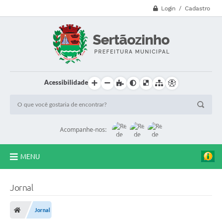
Login / Cadastro
Acessibilidade
Acompanhe-nos:
MENU
CVV - 188
Jornal
Principal
Jornal
Secretarias