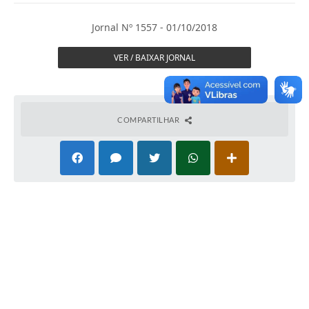
Imprensa Oficial
Jornal Nº 1557 - 01/10/2018
A Nossa Cidade
VER / BAIXAR JORNAL
A Prefeitura
Serviços ao Contribuinte
COMPARTILHAR
Transparência
Defesa Civil
Telefones Úteis
PAT
Meu Primeiro Trabalho
Dados Epidemiológicos HIV em Sertãozinho
Arquivos para Download