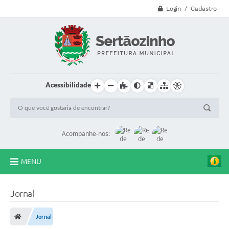
Login / Cadastro
Acessibilidade
Acompanhe-nos:
MENU
CVV - 188
Jornal
Principal
Jornal
Secretarias