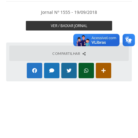
Imprensa Oficial
Jornal Nº 1555 - 19/09/2018
A Nossa Cidade
VER / BAIXAR JORNAL
A Prefeitura
Serviços ao Contribuinte
COMPARTILHAR
Transparência
Defesa Civil
Telefones Úteis
PAT
Meu Primeiro Trabalho
Dados Epidemiológicos HIV em Sertãozinho
Arquivos para Download