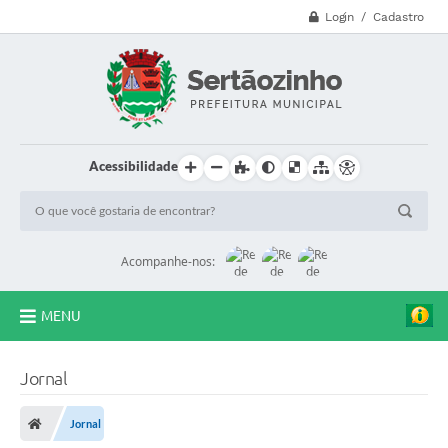
Login / Cadastro
Acessibilidade
Acompanhe-nos:
MENU
CVV - 188
Jornal
Principal
Jornal
Secretarias