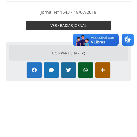
Imprensa Oficial
Jornal Nº 1543 - 18/07/2018
A Nossa Cidade
VER / BAIXAR JORNAL
A Prefeitura
Serviços ao Contribuinte
COMPARTILHAR
Transparência
Defesa Civil
Telefones Úteis
PAT
Meu Primeiro Trabalho
Dados Epidemiológicos HIV em Sertãozinho
Arquivos para Download