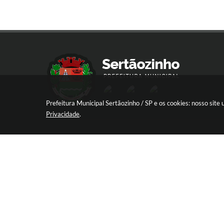
Prefeitura Municipal Sertãozinho / SP e os cookies: nosso sit
Privacidade
.
R. Aprígio de Araújo, 837 - Centro, Sert
SP
CEP: 14160-030
Atendimento de Segunda-feira a Sexta-
das 08:30 às 17:12