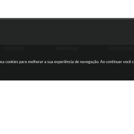
CIDADÃO
EMPRESA
SERVIDOR
e usa cookies para melhorar a sua experiência de navegação. Ao continuar você
ãozinho -
(16) 2105-3000
ouvidoria@sertaozinho.sp.gov.br
feira
CNPJ: 45.371.820/0001-28