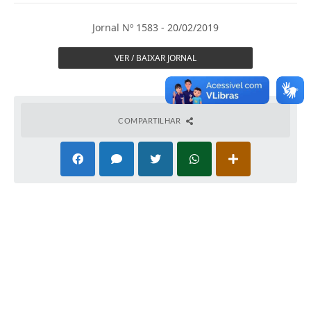
Imprensa Oficial
Jornal Nº 1583 - 20/02/2019
A Nossa Cidade
VER / BAIXAR JORNAL
A Prefeitura
Serviços ao Contribuinte
COMPARTILHAR
Transparência
Defesa Civil
Telefones Úteis
PAT
Meu Primeiro Trabalho
Dados Epidemiológicos HIV em Sertãozinho
Arquivos para Download