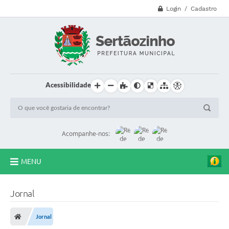
Login / Cadastro
Acessibilidade
Acompanhe-nos:
MENU
CVV - 188
Jornal
Principal
Jornal
Secretarias