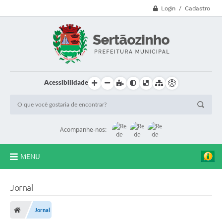
Login / Cadastro
Acessibilidade
Acompanhe-nos:
MENU
CVV - 188
Jornal
Principal
Jornal
Secretarias