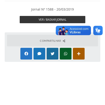
Imprensa Oficial
Jornal Nº 1588 - 20/03/2019
A Nossa Cidade
VER / BAIXAR JORNAL
A Prefeitura
Serviços ao Contribuinte
COMPARTILHAR
Transparência
Defesa Civil
Telefones Úteis
PAT
Meu Primeiro Trabalho
Dados Epidemiológicos HIV em Sertãozinho
Arquivos para Download