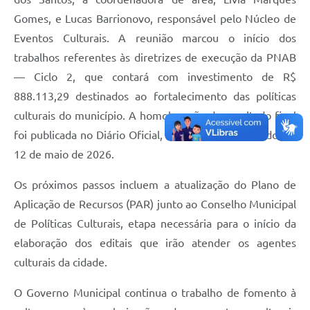
Editais
Gomes, e Lucas Barrionovo, responsável pelo Núcleo de
Área Restrita
Eventos Culturais. A reunião marcou o início dos
trabalhos referentes às diretrizes de execução da PNAB
Cemitérios
— Ciclo 2, que contará com investimento de R$
E-mails dos setores
888.113,29 destinados ao fortalecimento das políticas
culturais do município. A homologação do resultado final
Contato
foi publicada no Diário Oficial, na edição nº 1.555, do dia
SERTPREV
12 de maio de 2026.
Os próximos passos incluem a atualização do Plano de
Aplicação de Recursos (PAR) junto ao Conselho Municipal
de Políticas Culturais, etapa necessária para o início da
elaboração dos editais que irão atender os agentes
culturais da cidade.
O Governo Municipal continua o trabalho de fomento à