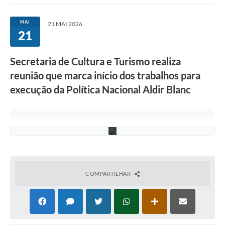
|
F
Imprensa Oficial
o
MAI
21 MAI 2026
t
21
o
A Nossa Cidade
:
S
A Prefeitura
Secretaria de Cultura e Turismo realiza
E
C
reunião que marca início dos trabalhos para
T
Serviços ao Contribuinte
U
execução da Política Nacional Aldir Blanc
R
Transparência
-
P
M
Defesa Civil
S
Telefones Úteis
PAT
COMPARTILHAR
Meu Primeiro Trabalho
Dados Epidemiológicos HIV em Sertãozinho
Arquivos para Download