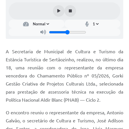
Carta de Serviços
Galeria de Fotos
Galeria de Vídeos
Notícias
A Secretaria de Municipal de Cultura e Turismo da
Ouvidoria
Estância Turística de Sertãozinho, realizou, no último dia
18, uma reunião com o representante da empresa
Sistema de Bibliotecas Públicas
vencedora do Chamamento Público nº 05/2026, Gorki
Atribuição de Aulas
Gestão Criativa de Projetos Culturais Ltda., selecionada
para prestação de assessoria técnica na execução da
Contas Públicas
Política Nacional Aldir Blanc (PNAB) — Ciclo 2.
Contratos
O encontro reuniu o representante da empresa, Antonio
Legislação
Galvão, o secretário de Cultura e Turismo, José Adilson
dos Santos, a coordenadora de área, Lívia Marques