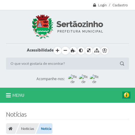
a
Login / Cadastro
o
s
t
r
a
b
a
l
h
Acessibilidade
o
s
d
e
e
x
Acompanhe-nos:
e
c
u
ç
MENU
ã
o
CVV - 188
d
a
Notícias
P
Principal
N
A
Notícias
Notícia
Secretarias
B