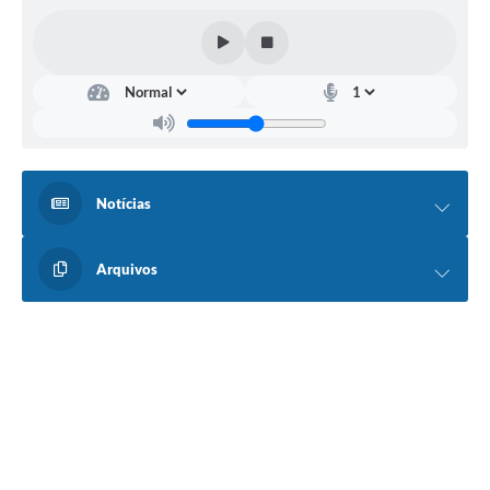
Editais
Área Restrita
Cemitérios
E-mails dos setores
Contato
Notícias
SERTPREV
Arquivos