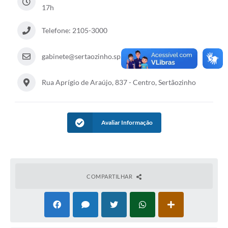
17h
Carta de Serviços
Telefone: 2105-3000
Galeria de Fotos
gabinete@sertaozinho.sp.gov.br
Galeria de Vídeos
Notícias
Rua Aprígio de Araújo, 837 - Centro, Sertãozinho
Ouvidoria
Avaliar Informação
Sistema de Bibliotecas Públicas
Atribuição de Aulas
Contas Públicas
COMPARTILHAR
Contratos
Legislação