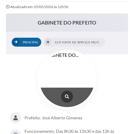
Atualizado em: 05/05/2026 às 12h50
Imprensa Oficial
A Nossa Cidade
GABINETE DO PREFEITO
A Prefeitura
PRINCIPAL
123ª JUNTA DE SERVIÇO MILITAR
Serviços ao Contribuinte
Transparência
Defesa Civil
Telefones Úteis
PAT
Meu Primeiro Trabalho
Prefeito: José Alberto Gimenez
Dados Epidemiológicos HIV em Sertãozinho
Funcionamento: Das 8h30 às 11h30 e das 13h às
Arquivos para Download