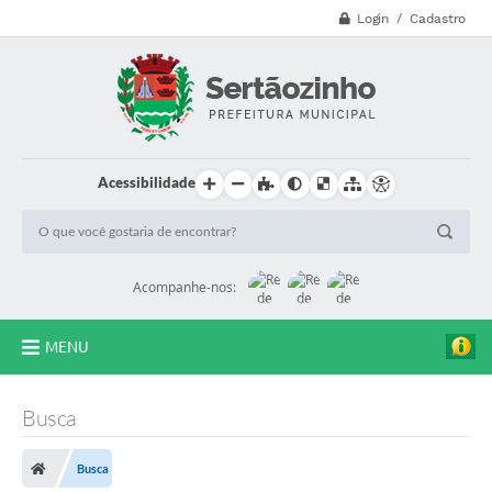
Login / Cadastro
Acessibilidade
Acompanhe-nos:
MENU
CVV - 188
Busca
Principal
Busca
Secretarias