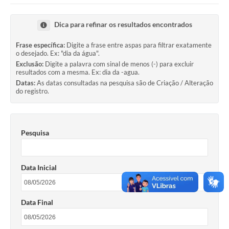
Imprensa Oficial
Dica para refinar os resultados encontrados
A Nossa Cidade
Frase específica:
Digite a frase entre aspas para filtrar exatamente
o desejado. Ex: "dia da água".
A Prefeitura
Exclusão:
Digite a palavra com sinal de menos (-) para excluir
resultados com a mesma. Ex: dia da -agua.
Serviços ao Contribuinte
Datas:
As datas consultadas na pesquisa são de Criação / Alteração
do registro.
Transparência
Defesa Civil
Pesquisa
Telefones Úteis
PAT
Data Inicial
Meu Primeiro Trabalho
Data Final
Dados Epidemiológicos HIV em Sertãozinho
Arquivos para Download