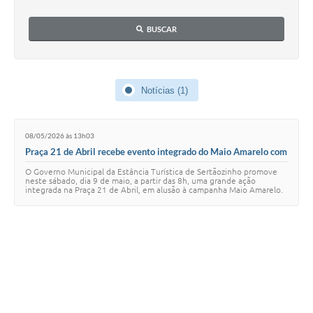
Carta de Serviços
BUSCAR
Galeria de Fotos
Galeria de Vídeos
Notícias (1)
Notícias
08/05/2026 às 13h03
Ouvidoria
Praça 21 de Abril recebe evento integrado do Maio Amarelo com
serviços de saúde, ação cultural e adoção de pets neste sábado
Sistema de Bibliotecas Públicas
O Governo Municipal da Estância Turística de Sertãozinho promove
(9)
neste sábado, dia 9 de maio, a partir das 8h, uma grande ação
integrada na Praça 21 de Abril, em alusão à campanha Maio Amarelo.
Atribuição de Aulas
A iniciativa reunirá diver…
Contas Públicas
Contratos
Legislação