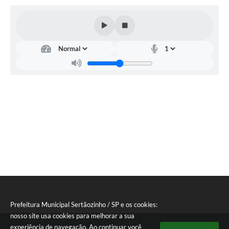
Editais
Área Restrita
Cemitérios
E-mails dos setores
Contato
SERTPREV
Prefeitura Municipal Sertãozinho / SP e os cookies:
nosso site usa cookies para melhorar a sua
experiência de navegação. Ao continuar você