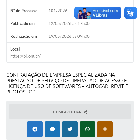
Nº do Processo
101/2026
Carta de Serviços
Publicado em
12/05/2026 às 17h00
Galeria de Fotos
Realização em
19/05/2026 às 09h00
Galeria de Vídeos
Local
Notícias
https://bll.org.br/
Ouvidoria
CONTRATAÇÃO DE EMPRESA ESPECIALIZADA NA
Sistema de Bibliotecas Públicas
PRESTAÇÃO DE SERVIÇO DE LIBERAÇÃO DE ACESSO E
LICENÇA DE USO DE SOFTWARES – AUTOCAD, REVIT E
Atribuição de Aulas
PHOTOSHOP.
Contas Públicas
COMPARTILHAR
Contratos
Legislação