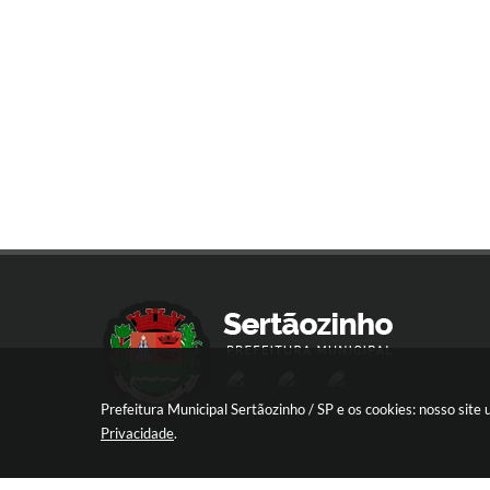
Prefeitura Municipal Sertãozinho / SP e os cookies: nosso sit
Privacidade
.