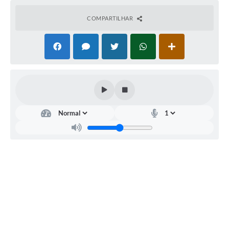
Editais
COMPARTILHAR
Área Restrita
Cemitérios
E-mails dos setores
Contato
SERTPREV