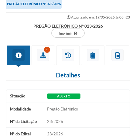
PREGÃO ELETRÔNICO Nº 023/2026
Imprensa Oficial
Atualizado em: 19/05/2026 às 08h23
A Nossa Cidade
PREGÃO ELETRÔNICO Nº 023/2026
Imprimir
A Prefeitura
Serviços ao Contribuinte
1
Transparência
Defesa Civil
Detalhes
Telefones Úteis
Situação
ABERTO
PAT
Modalidade
Pregão Eletrônico
Meu Primeiro Trabalho
Nº da Licitação
23/2026
Dados Epidemiológicos HIV em Sertãozinho
Nº do Edital
23/2026
Arquivos para Download