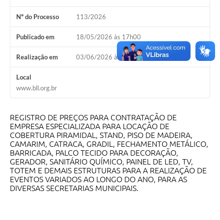
Nº do Processo
113/2026
Carta de Serviços
Publicado em
18/05/2026 às 17h00
Galeria de Fotos
Realização em
03/06/2026 às 09h00
Galeria de Vídeos
Local
Notícias
www.bll.org.br
Ouvidoria
REGISTRO DE PREÇOS PARA CONTRATAÇÃO DE
Sistema de Bibliotecas Públicas
EMPRESA ESPECIALIZADA PARA LOCAÇÃO DE
COBERTURA PIRAMIDAL, STAND, PISO DE MADEIRA,
Atribuição de Aulas
CAMARIM, CATRACA, GRADIL, FECHAMENTO METÁLICO,
BARRICADA, PALCO TECIDO PARA DECORAÇÃO,
Contas Públicas
GERADOR, SANITÁRIO QUÍMICO, PAINEL DE LED, TV,
TOTEM E DEMAIS ESTRUTURAS PARA A REALIZAÇÃO DE
EVENTOS VARIADOS AO LONGO DO ANO, PARA AS
Contratos
DIVERSAS SECRETARIAS MUNICIPAIS.
Legislação