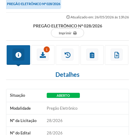
PREGÃO ELETRÔNICO Nº 028/2026
Imprensa Oficial
Atualizado em: 26/05/2026 às 13h26
A Nossa Cidade
PREGÃO ELETRÔNICO Nº 028/2026
Imprimir
A Prefeitura
Serviços ao Contribuinte
1
Transparência
Defesa Civil
Detalhes
Telefones Úteis
Situação
ABERTO
PAT
Modalidade
Pregão Eletrônico
Meu Primeiro Trabalho
Nº da Licitação
28/2026
Dados Epidemiológicos HIV em Sertãozinho
Nº do Edital
28/2026
Arquivos para Download