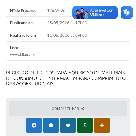
Nº do Processo
126/2026
Carta de Serviços
Publicado em
25/05/2026 às 17h00
Galeria de Fotos
Realização em
11/06/2026 às 09h00
Galeria de Vídeos
Local
Notícias
www.bll.org.br
Ouvidoria
REGISTRO DE PREÇOS PARA AQUISIÇÃO DE MATERIAIS
Sistema de Bibliotecas Públicas
DE CONSUMO DE ENFERMAGEM PARA CUMPRIMENTO
DAS AÇÕES JUDICIAIS.
Atribuição de Aulas
Contas Públicas
COMPARTILHAR
Contratos
Legislação