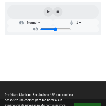
Editais
Área Restrita
Cemitérios
E-mails dos setores
Contato
SERTPREV
Prefeitura Municipal Sertãozinho / SP e os cookies:
nosso site usa cookies para melhorar a sua
experiência de navegação. Ao continuar você