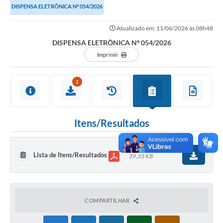
DISPENSA ELETRÔNICA Nº 054/2026
Imprensa Oficial
Atualizado em: 11/06/2026 às 08h48
A Nossa Cidade
DISPENSA ELETRÔNICA Nº 054/2026
Imprimir
A Prefeitura
Serviços ao Contribuinte
2
Transparência
Defesa Civil
Itens/Resultados
Telefones Úteis
Lista de Itens/Resultados
39,33 KB
PAT
Meu Primeiro Trabalho
Dados Epidemiológicos HIV em Sertãozinho
COMPARTILHAR
Arquivos para Download