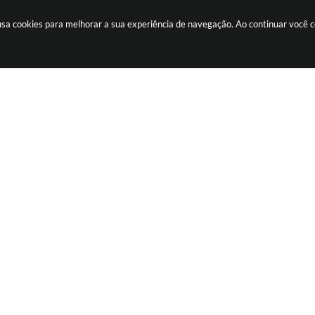
e usa cookies para melhorar a sua experiência de navegação. Ao continuar você
ãozinho -
(16) 2105-3000
ouvidoria@sertaozinho.sp.gov.br
feira
CNPJ: 45.371.820/0001-28
o Sistema:
3.5.3 - 19/06/2026
Portal atualizado em:
07/