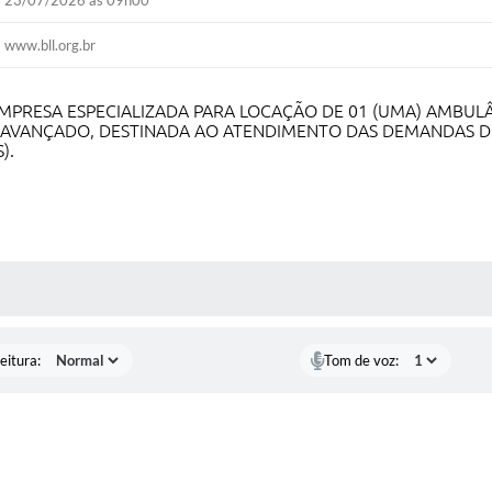
23/07/2026 às 09h00
www.bll.org.br
PRESA ESPECIALIZADA PARA LOCAÇÃO DE 01 (UMA) AMBULÂN
E AVANÇADO, DESTINADA AO ATENDIMENTO DAS DEMANDAS D
).
 MÍDIAS
eitura:
Tom de voz: