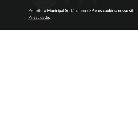
Prefeitura Municipal Sertãozinho / SP e os cookies: nosso sit
Privacidade
.
R. Aprígio de Araújo, 837 - Centro, Sert
SP
CEP: 14160-030
Atendimento de Segunda-feira a Sexta-
das 08:30 às 17:12
Versão d