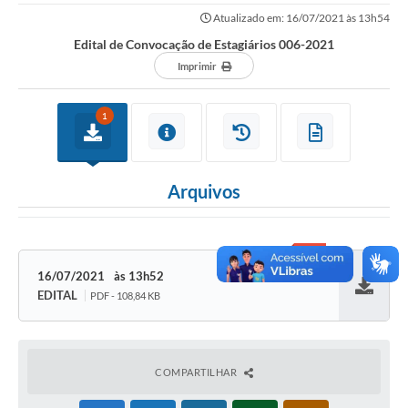
Atualizado em: 16/07/2021 às 13h54
Imprensa Oficial
Edital de Convocação de Estagiários 006-2021
A Nossa Cidade
Imprimir
A Prefeitura
1
Serviços ao Contribuinte
Transparência
Arquivos
Defesa Civil
Telefones Úteis
16/07/2021
13h52
PAT
EDITAL
PDF - 108,84 KB
Baixar
Meu Primeiro Trabalho
Dados Epidemiológicos HIV em Sertãozinho
COMPARTILHAR
Arquivos para Download