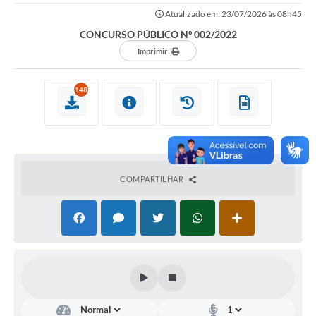
Atualizado em: 23/07/2026 às 08h45
Imprensa Oficial
CONCURSO PÚBLICO Nº 002/2022
A Nossa Cidade
Imprimir
A Prefeitura
148
Serviços ao Contribuinte
Transparência
Defesa Civil
COMPARTILHAR
Telefones Úteis
PAT
Meu Primeiro Trabalho
Dados Epidemiológicos HIV em Sertãozinho
Arquivos para Download