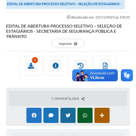
EDITAL DE ABERTURA PROCESSO SELETIVO – SELEÇÃO DE ESTAGIÁRIOS -
Imprensa Oficial
SECRETARIA DE SEGURANÇA PÚBLICA E...
Atualizado em: 23/11/2023 às 15h35
A Nossa Cidade
EDITAL DE ABERTURA PROCESSO SELETIVO – SELEÇÃO DE
ESTAGIÁRIOS - SECRETARIA DE SEGURANÇA PÚBLICA E
A Prefeitura
TRÂNSITO
Imprimir
Serviços ao Contribuinte
Transparência
5
Defesa Civil
Telefones Úteis
PAT
COMPARTILHAR
Meu Primeiro Trabalho
Dados Epidemiológicos HIV em Sertãozinho
Arquivos para Download