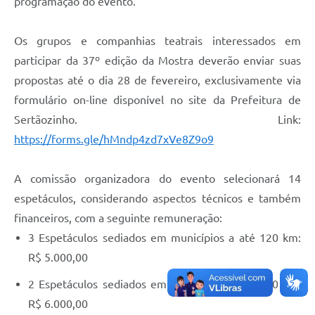
programação do evento.
Editais
Área Restrita
Os grupos e companhias teatrais interessados em
participar da 37º edição da Mostra deverão enviar suas
Cemitérios
propostas até o dia 28 de fevereiro, exclusivamente via
E-mails dos setores
formulário on-line disponível no site da Prefeitura de
Contato
Sertãozinho. Link:
https://forms.gle/hMndp4zd7xVe8Z9o9
SERTPREV
A comissão organizadora do evento selecionará 14
espetáculos, considerando aspectos técnicos e também
financeiros, com a seguinte remuneração:
3 Espetáculos sediados em municípios a até 120 km:
R$ 5.000,00
2 Espetáculos sediados em municípios a até 270 km:
R$ 6.000,00