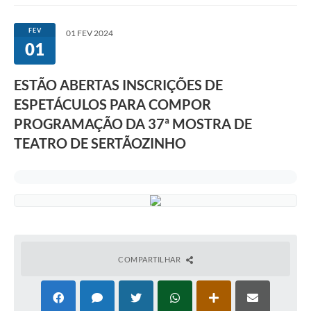
Imprensa Oficial
FEV
01 FEV 2024
01
A Nossa Cidade
A Prefeitura
ESTÃO ABERTAS INSCRIÇÕES DE
ESPETÁCULOS PARA COMPOR
Serviços ao Contribuinte
PROGRAMAÇÃO DA 37ª MOSTRA DE
Transparência
TEATRO DE SERTÃOZINHO
Defesa Civil
Telefones Úteis
PAT
Meu Primeiro Trabalho
COMPARTILHAR
Dados Epidemiológicos HIV em Sertãozinho
Arquivos para Download