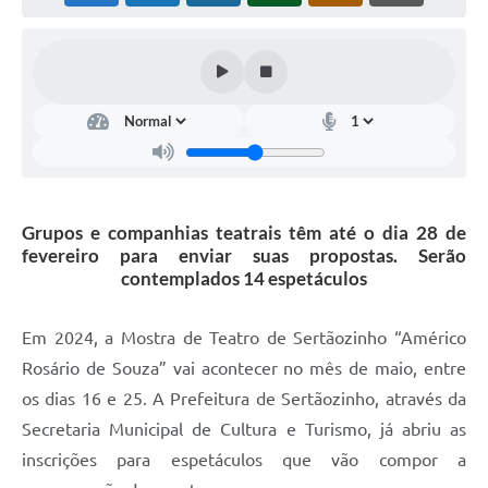
Carta de Serviços
Galeria de Fotos
Galeria de Vídeos
Notícias
Ouvidoria
Grupos e companhias teatrais têm até o dia 28 de
fevereiro para enviar suas propostas. Serão
Sistema de Bibliotecas Públicas
contemplados 14 espetáculos
Atribuição de Aulas
Em 2024, a Mostra de Teatro de Sertãozinho “Américo
Contas Públicas
Rosário de Souza” vai acontecer no mês de maio, entre
os dias 16 e 25. A Prefeitura de Sertãozinho, através da
Contratos
Secretaria Municipal de Cultura e Turismo, já abriu as
Legislação
inscrições para espetáculos que vão compor a