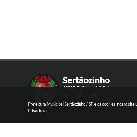
Prefeitura Municipal Sertãozinho / SP e os cookies: nosso sit
Privacidade
.
R. Aprígio de Araújo, 837 - Centro, Sert
SP