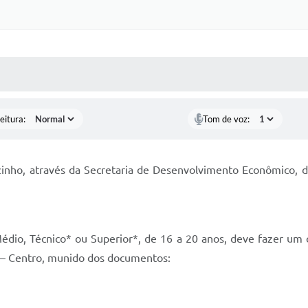
 MÍDIAS
RECEBA NOTÍCIAS
eitura:
Tom de voz:
ãozinho, através da Secretaria de Desenvolvimento Econômico,
Médio, Técnico* ou Superior*, de 16 a 20 anos, deve fazer um 
0 – Centro, munido dos documentos: