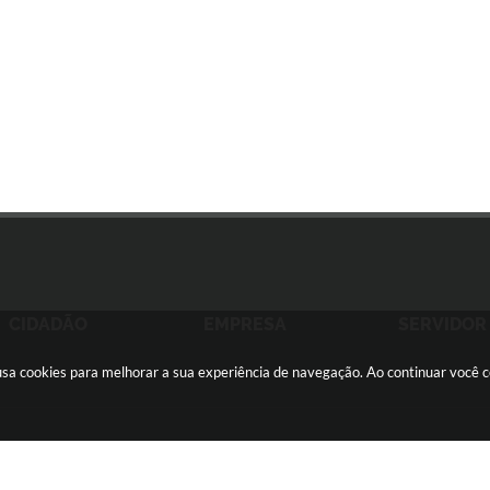
CIDADÃO
EMPRESA
SERVIDOR
e usa cookies para melhorar a sua experiência de navegação. Ao continuar você
ãozinho -
(16) 2105-3000
ouvidoria@sertaozinho.sp.gov.br