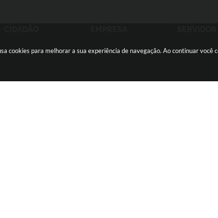
CIDADÃO
EMPRESA
SERVIDOR
e usa cookies para melhorar a sua experiência de navegação. Ao continuar você
ãozinho -
(16) 2105-3000
ouvidoria@sertaozinho.sp.gov.br
feira
CNPJ: 45.371.820/0001-28
o Sistema:
3.5.3 - 19/06/2026
Portal atualizado em:
05/