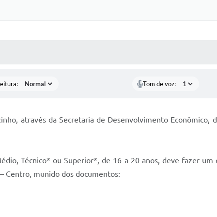
 MÍDIAS
RECEBA NOTÍCIAS
eitura:
Tom de voz:
ãozinho, através da Secretaria de Desenvolvimento Econômico,
Médio, Técnico* ou Superior*, de 16 a 20 anos, deve fazer um 
0 – Centro, munido dos documentos: