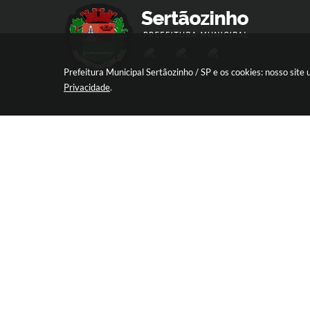
Prefeitura Municipal Sertãozinho / SP e os cookies: nosso sit
Privacidade
.
R. Aprígio de Araújo, 837 - Centro, Sert
SP
CEP: 14160-030
Atendimento de Segunda-feira a Sexta-
das 08:30 às 17:12
Versão d