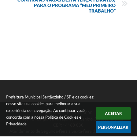
PARA O PROGRAMA “MEU PRIMEIRO
TRABALHO”
Prefeitura Municipal Sertãozinho / SP e os cookies:
nosso site usa cookies para melhorar a sua
experiência de navegação. Ao continuar você
Telefone: (16) 2105-3000
ACEITAR
concorda com a nossa
Política de Cookies
e
Endereço: R. Aprígio de Araújo, 837 - Centro, Sertãozinho - SP |
Privacidade
.
CEP: 14160-030
PERSONALIZAR
Atendimento de Segunda-feira a Sexta-feira das 08:30 às 17:12