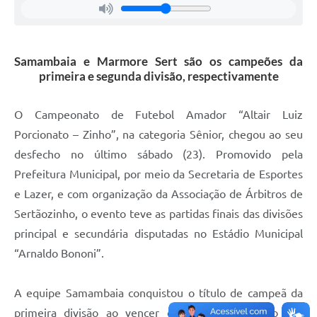
Editais
Área Restrita
Samambaia e Marmore Sert são os campeões da
Cemitérios
primeira e segunda divisão, respectivamente
E-mails dos setores
O Campeonato de Futebol Amador “Altair Luiz
Contato
Porcionato – Zinho”, na categoria Sênior, chegou ao seu
SERTPREV
desfecho no último sábado (23). Promovido pela
Prefeitura Municipal, por meio da Secretaria de Esportes
e Lazer, e com organização da Associação de Árbitros de
Sertãozinho, o evento teve as partidas finais das divisões
principal e secundária disputadas no Estádio Municipal
“Arnaldo Bononi”.
A equipe Samambaia conquistou o título de campeã da
primeira divisão ao vencer o União Sertanezino nos