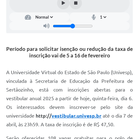
Carta de Serviços
Galeria de Fotos
Galeria de Vídeos
Período para solicitar isenção ou redução da taxa de
Notícias
inscrição vai de 5 a 16 de fevereiro
Ouvidoria
A Universidade Virtual do Estado de São Paulo (Univesp),
Sistema de Bibliotecas Públicas
vinculada à Secretaria de Educação da Prefeitura de
Atribuição de Aulas
Sertãozinho, está com inscrições abertas para o
vestibular anual 2025 a partir de hoje, quinta-feira, dia 6.
Contas Públicas
Os interessados devem inscrever-se pelo site da
Contratos
universidade
http://
vestibular.univesp.br
até o dia 7 de
abril, às 23h59. A taxa de inscrição é de R$ 47,50.
Legislação
Serão oferecidas 108 vagas gratuitas para o polo de