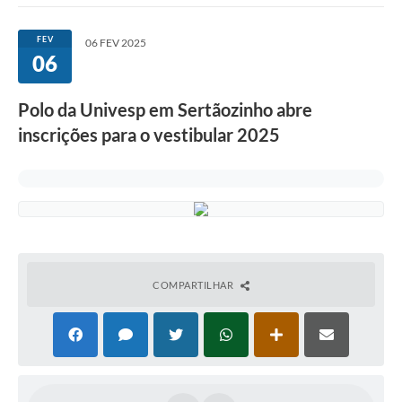
Imprensa Oficial
FEV
06 FEV 2025
06
A Nossa Cidade
A Prefeitura
Polo da Univesp em Sertãozinho abre
inscrições para o vestibular 2025
Serviços ao Contribuinte
Transparência
Defesa Civil
Telefones Úteis
COMPARTILHAR
PAT
Meu Primeiro Trabalho
Dados Epidemiológicos HIV em Sertãozinho
Arquivos para Download