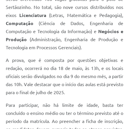
Editais
Sertãozinho. No total, são nove cursos distribuídos nos
Área Restrita
eixos
Licenciatura
(Letras, Matemática e Pedagogia),
Computação
(Ciência de Dados, Engenharia de
Cemitérios
Computação e Tecnologia da Informação) e
Negócios e
E-mails dos setores
Produção
(Administração, Engenharia de Produção e
Tecnologia em Processos Gerenciais).
Contato
A prova, que é composta por questões objetivas e
SERTPREV
redação, ocorrerá no dia 18 de maio, às 13h, e os locais
oficiais serão divulgados no dia 9 do mesmo mês, a partir
das 10h. Vale destacar que o início das aulas está previsto
para o final de julho de 2025.
Para participar, não há limite de idade, basta ter
concluído o ensino médio ou ter o término previsto até o
período da matrícula. Ao preencher a ficha de inscrição,