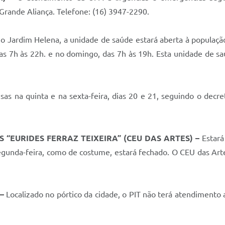
 Grande Aliança. Telefone: (16) 3947-2290.
no Jardim Helena, a unidade de saúde estará aberta à populaç
das 7h às 22h. e no domingo, das 7h às 19h. Esta unidade de s
as na quinta e na sexta-feira, dias 20 e 21, seguindo o decr
S “EURIDES FERRAZ TEIXEIRA” (CEU DAS ARTES) –
Estará
nda-feira, como de costume, estará fechado. O CEU das Artes 
 –
Localizado no pórtico da cidade, o PIT não terá atendimento 