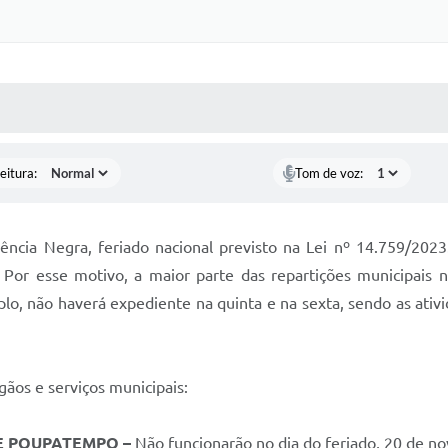
 MÍDIAS
RECEBA NOTÍCIAS
eitura:
Tom de voz:
ência Negra, feriado nacional previsto na Lei nº 14.759/202
21. Por esse motivo, a maior parte das repartições municipais
o, não haverá expediente na quinta e na sexta, sendo as ativi
ãos e serviços municipais:
 E POUPATEMPO –
Não funcionarão no dia do feriado, 20 de no