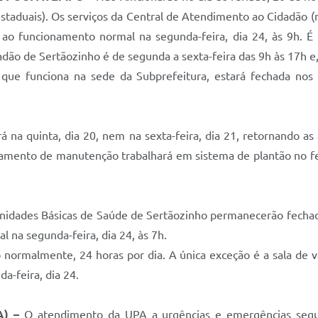
aduais). Os serviços da Central de Atendimento ao Cidadão (mu
o ao funcionamento normal na segunda-feira, dia 24, às 9h. 
o de Sertãozinho é de segunda a sexta-feira das 9h às 17h e, 
que funciona na sede da Subprefeitura, estará fechada no
á na quinta, dia 20, nem na sexta-feira, dia 21, retornando a
tamento de manutenção trabalhará em sistema de plantão no f
idades Básicas de Saúde de Sertãozinho permanecerão fechada
l na segunda-feira, dia 24, às 7h.
normalmente, 24 horas por dia. A única exceção é a sala de va
a-feira, dia 24.
A) –
O atendimento da UPA a urgências e emergências segu