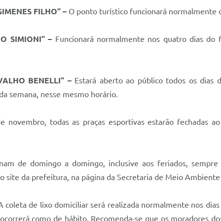
IMENES FILHO” –
O ponto turístico funcionará normalmente d
O SIMIONI” –
Funcionará normalmente nos quatro dias do f
VALHO BENELLI” –
Estará aberto ao público todos os dias 
s da semana, nesse mesmo horário.
de novembro, todas as praças esportivas estarão fechadas ao
onam de domingo a domingo, inclusive aos feriados, sempre
o site da prefeitura, na página da Secretaria de Meio Ambiente 
 coleta de lixo domiciliar será realizada normalmente nos dias 
a ocorrerá como de hábito. Recomenda-se que os moradores dos b