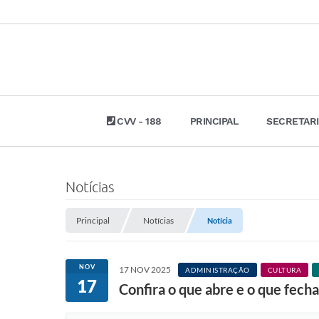
CVV - 188
PRINCIPAL
SECRETAR
Notícias
Principal
Notícias
Notícia
NOV
17 NOV 2025
ADMINISTRAÇÃO
CULTURA
17
Confira o que abre e o que fech