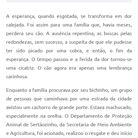
Editais
Área Restrita
A esperança, quando esgotada, se transforma em dor
calejada. Foi assim para uma família que, havia meses,
Cemitérios
perdera seu cão. A ausência repentina, as buscas pelas
E-mails dos setores
redondezas, sem sucesso, a suspeita de que ele pudesse
ter sido picado por uma cobra, e então, o fim da
Contato
esperança. O tempo passou e a ferida da dor tornou-se
SERTPREV
uma cicatriz. O cão agora era apenas uma lembrança
carinhosa.
Enquanto a família procurava por seu bichinho, um grupo
de pessoas que caminhava por uma estrada da cidade
avistou um cachorro de grande porte. Estava machucado,
especialmente na orelha. O Departamento de Proteção
Animal de Sertãozinho, da Secretaria de Meio Ambiente
e Agricultura, foi acionado, realizou o resgate e deu início