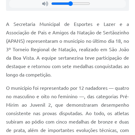
Editais
Área Restrita
A Secretaria Municipal de Esportes e Lazer e a
Cemitérios
Associação de Pais e Amigos da Natação de Sertãozinho
E-mails dos setores
(APANS) representaram o município no último dia 18, no
3º Torneio Regional de Natação, realizado em São João
Contato
da Boa Vista. A equipe sertanezina teve participação de
SERTPREV
destaque e retornou com sete medalhas conquistadas ao
longo da competição.
O município foi representado por 12 nadadores — quatro
no masculino e oito no feminino —, das categorias Pré-
Mirim ao Juvenil 2, que demonstraram desempenho
consistente nas provas disputadas. Ao todo, os atletas
subiram ao pódio com cinco medalhas de bronze e duas
de prata, além de importantes evoluções técnicas, com