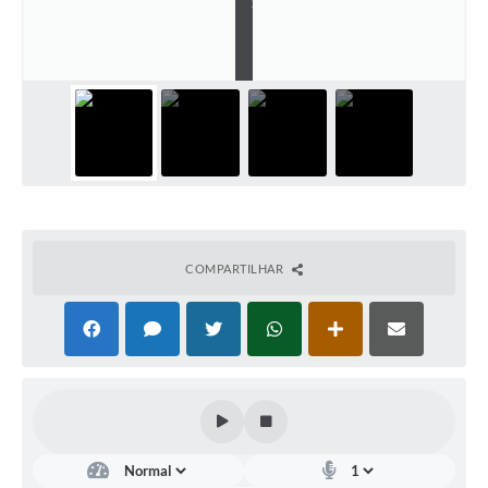
S
M
E
Carta de Serviços
L
Galeria de Fotos
Galeria de Vídeos
Notícias
Ouvidoria
Sistema de Bibliotecas Públicas
COMPARTILHAR
Atribuição de Aulas
Contas Públicas
Contratos
Legislação