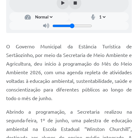
Carta de Serviços
Galeria de Fotos
Galeria de Vídeos
O Governo Municipal da Estância Turística de
Notícias
Sertãozinho, por meio da Secretaria de Meio Ambiente e
Ouvidoria
Agricultura, deu início à programação do Mês do Meio
Ambiente 2026, com uma agenda repleta de atividades
Sistema de Bibliotecas Públicas
voltadas à educação ambiental, sustentabilidade, saúde e
Atribuição de Aulas
conscientização para diferentes públicos ao longo de
todo o mês de junho.
Contas Públicas
Abrindo a programação, a Secretaria realizou na
Contratos
segunda-feira, 1º de junho, uma palestra de educação
Legislação
ambiental na Escola Estadual “Winston Churchill”,
destinada aos alunos do ensino médio integrado. A