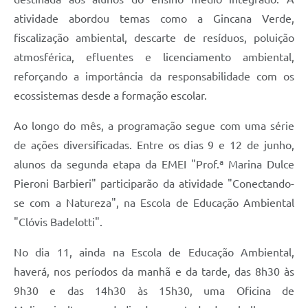
Editais
atividade abordou temas como a Gincana Verde,
Área Restrita
fiscalização ambiental, descarte de resíduos, poluição
atmosférica, efluentes e licenciamento ambiental,
Cemitérios
reforçando a importância da responsabilidade com os
E-mails dos setores
ecossistemas desde a formação escolar.
Contato
Ao longo do mês, a programação segue com uma série
SERTPREV
de ações diversificadas. Entre os dias 9 e 12 de junho,
alunos da segunda etapa da EMEI "Prof.ª Marina Dulce
Pieroni Barbieri" participarão da atividade "Conectando-
se com a Natureza", na Escola de Educação Ambiental
"Clóvis Badelotti".
No dia 11, ainda na Escola de Educação Ambiental,
haverá, nos períodos da manhã e da tarde, das 8h30 às
9h30 e das 14h30 às 15h30, uma Oficina de