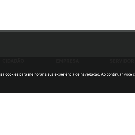
CIDADÃO
EMPRESA
SERVIDOR
e usa cookies para melhorar a sua experiência de navegação. Ao continuar você
ãozinho -
(16) 2105-3000
ouvidoria@sertaozinho.sp.gov.br
feira
CNPJ: 45.371.820/0001-28