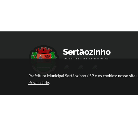
Prefeitura Municipal Sertãozinho / SP e os cookies: nosso sit
Privacidade
.
R. Aprígio de Araújo, 837 - Centro, Sert
SP
CEP: 14160-030
Atendimento de Segunda-feira a Sexta-
das 08:30 às 17:12