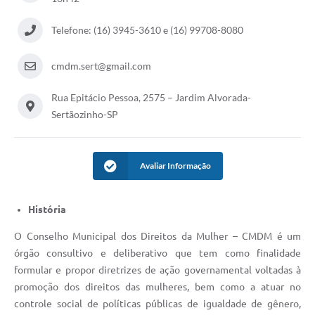
Carta de Serviços
Telefone: (16) 3945-3610 e (16) 99708-8080
Galeria de Fotos
cmdm.sert@gmail.com
Galeria de Vídeos
Rua Epitácio Pessoa, 2575 – Jardim Alvorada-
Notícias
Sertãozinho-SP
Ouvidoria
Avaliar Informação
Sistema de Bibliotecas Públicas
Atribuição de Aulas
História
Contas Públicas
O Conselho Municipal dos Direitos da Mulher – CMDM é um
órgão consultivo e deliberativo que tem como finalidade
Contratos
formular e propor diretrizes de ação governamental voltadas à
Legislação
promoção dos direitos das mulheres, bem como a atuar no
controle social de políticas públicas de igualdade de gênero,