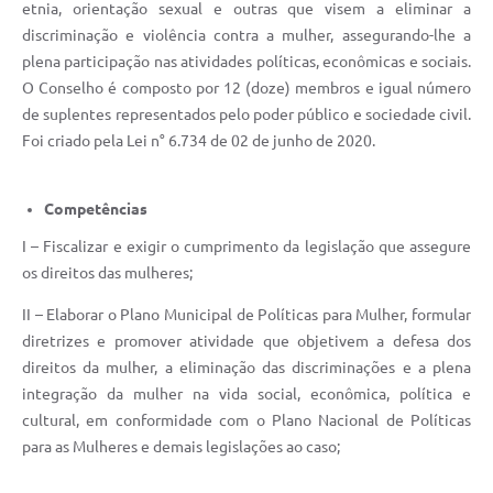
Editais
etnia, orientação sexual e outras que visem a eliminar a
discriminação e violência contra a mulher, assegurando-lhe a
Área Restrita
plena participação nas atividades políticas, econômicas e sociais.
O Conselho é composto por 12 (doze) membros e igual número
Cemitérios
de suplentes representados pelo poder público e sociedade civil.
E-mails dos setores
Foi criado pela Lei n° 6.734 de 02 de junho de 2020.
Contato
Competências
SERTPREV
I – Fiscalizar e exigir o cumprimento da legislação que assegure
os direitos das mulheres;
II – Elaborar o Plano Municipal de Políticas para Mulher, formular
diretrizes e promover atividade que objetivem a defesa dos
direitos da mulher, a eliminação das discriminações e a plena
integração da mulher na vida social, econômica, política e
cultural, em conformidade com o Plano Nacional de Políticas
para as Mulheres e demais legislações ao caso;