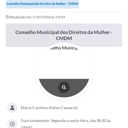
Conselho Municipal dos Direitos da Mulher - CMDM
Imprensa Oficial
Atualizado em: 17/07/2026 às 11h19
A Nossa Cidade
Conselho Municipal dos Direitos da Mulher -
A Prefeitura
CMDM
Serviços ao Contribuinte
Transparência
Defesa Civil
Telefones Úteis
PAT
Meu Primeiro Trabalho
Maria Carolina Aleixo Cassaroti
Dados Epidemiológicos HIV em Sertãozinho
Funcionamento: Segunda a sexta-feira, das 8h30 às
Arquivos para Download
16h42