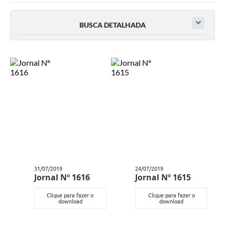
Imprensa Oficial
BUSCA DETALHADA
A Nossa Cidade
A Prefeitura
Serviços ao Contribuinte
Transparência
Defesa Civil
Telefones Úteis
PAT
31/07/2019
24/07/2019
Jornal Nº 1616
Jornal Nº 1615
Meu Primeiro Trabalho
Clique para fazer o
Clique para fazer o
Dados Epidemiológicos HIV em Sertãozinho
download
download
Arquivos para Download