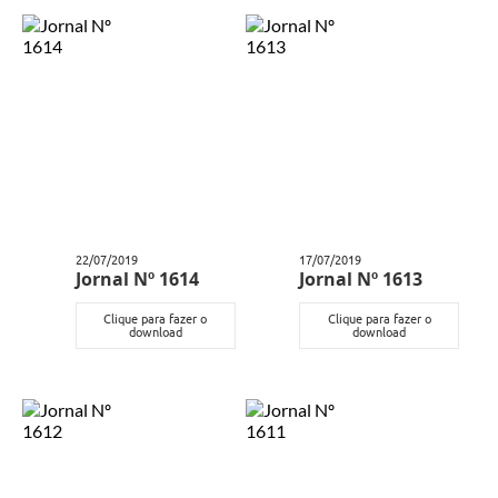
Carta de Serviços
Galeria de Fotos
Galeria de Vídeos
Notícias
Ouvidoria
22/07/2019
17/07/2019
Sistema de Bibliotecas Públicas
Jornal Nº 1614
Jornal Nº 1613
Atribuição de Aulas
Clique para fazer o
Clique para fazer o
download
download
Contas Públicas
Contratos
Legislação