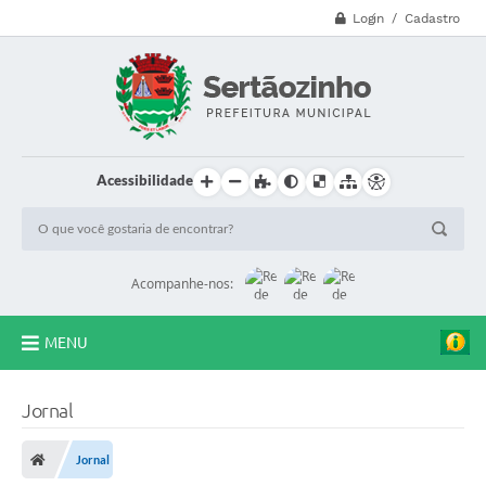
Login / Cadastro
Acessibilidade
Acompanhe-nos:
MENU
CVV - 188
Jornal
Principal
Jornal
Secretarias