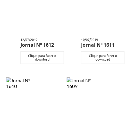
Editais
Área Restrita
Cemitérios
E-mails dos setores
12/07/2019
10/07/2019
Jornal Nº 1612
Jornal Nº 1611
Contato
Clique para fazer o
Clique para fazer o
download
download
SERTPREV