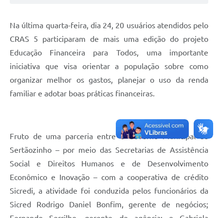
Editais
Área Restrita
Na última quarta-feira, dia 24, 20 usuários atendidos pelo
CRAS 5 participaram de mais uma edição
do projeto
Cemitérios
Educação Financeira para Todos, uma importante
E-mails dos setores
iniciativa que visa orientar a população sobre como
organizar melhor os gastos, planejar o uso da renda
Contato
familiar e adotar boas práticas financeiras.
SERTPREV
Fruto de uma parceria entre o Governo Municipal de
Sertãozinho – por meio das Secretarias de Assistência
Social e Direitos Humanos e de Desenvolvimento
Econômico e Inovação – com a cooperativa de crédito
Sicredi, a
atividade foi conduzida pelos funcionários da
Sicred Rodrigo Daniel Bonfim, gerente de negócios;
Fernando Serrilho, gerente de agência; e Gabriela