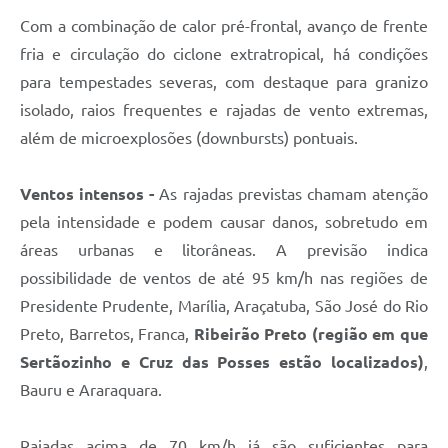
Editais
Com a combinação de calor pré-frontal, avanço de frente
Área Restrita
fria e circulação do ciclone extratropical, há condições
para tempestades severas, com destaque para granizo
Cemitérios
isolado, raios frequentes e rajadas de vento extremas,
E-mails dos setores
além de microexplosões (downbursts) pontuais.
Contato
Ventos intensos -
As rajadas previstas chamam atenção
SERTPREV
pela intensidade e podem causar danos, sobretudo em
áreas urbanas e litorâneas. A previsão indica
possibilidade de ventos de até 95 km/h nas regiões de
Presidente Prudente, Marília, Araçatuba, São José do Rio
Preto, Barretos, Franca,
Ribeirão Preto
(região em que
Sertãozinho e Cruz das Posses estão localizados)
,
Bauru e Araraquara.
Rajadas acima de 70 km/h já são suficientes para