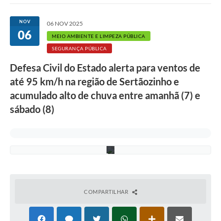
Imprensa Oficial
NOV
06 NOV 2025
06
F
A Nossa Cidade
MEIO AMBIENTE E LIMPEZA PÚBLICA
o
t
SEGURANÇA PÚBLICA
o
A Prefeitura
:
Defesa Civil do Estado alerta para ventos de
D
Serviços ao Contribuinte
até 95 km/h na região de Sertãozinho e
i
v
acumulado alto de chuva entre amanhã (7) e
u
Transparência
l
sábado (8)
g
Defesa Civil
a
ç
ã
Telefones Úteis
o
PAT
Meu Primeiro Trabalho
COMPARTILHAR
Dados Epidemiológicos HIV em Sertãozinho
Arquivos para Download