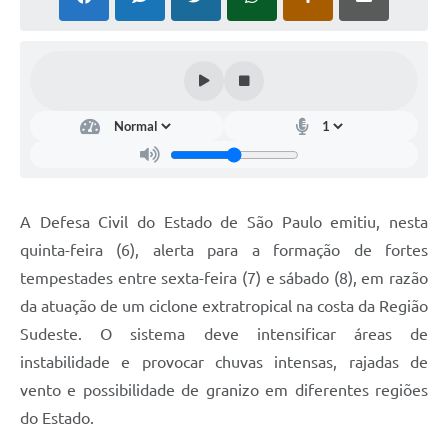
Carta de Serviços
Galeria de Fotos
Galeria de Vídeos
Notícias
Ouvidoria
A Defesa Civil do Estado de São Paulo emitiu, nesta
Sistema de Bibliotecas Públicas
quinta-feira (6), alerta para a formação de fortes
tempestades entre sexta-feira (7) e sábado (8), em razão
Atribuição de Aulas
da atuação de um ciclone extratropical na costa da Região
Contas Públicas
Sudeste. O sistema deve intensificar áreas de
instabilidade e provocar chuvas intensas, rajadas de
Contratos
vento e possibilidade de granizo em diferentes regiões
Legislação
do Estado.