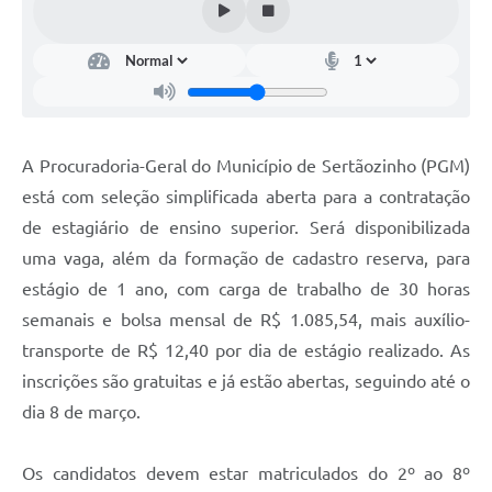
Carta de Serviços
Galeria de Fotos
Galeria de Vídeos
A Procuradoria-Geral do Município de Sertãozinho (PGM)
Notícias
está com seleção simplificada aberta para a contratação
Ouvidoria
de estagiário de ensino superior. Será disponibilizada
uma vaga, além da formação de cadastro reserva, para
Sistema de Bibliotecas Públicas
estágio de 1 ano, com carga de trabalho de 30 horas
Atribuição de Aulas
semanais e bolsa mensal de R$ 1.085,54, mais auxílio-
transporte de R$ 12,40 por dia de estágio realizado. As
Contas Públicas
inscrições são gratuitas e já estão abertas, seguindo até o
Contratos
dia 8 de março.
Legislação
Os candidatos devem estar matriculados do 2º ao 8º