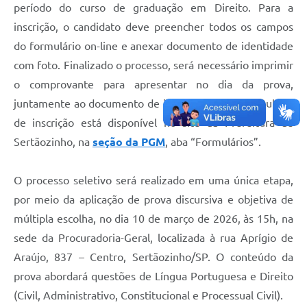
Editais
período do curso de graduação em Direito. Para a
inscrição, o candidato deve preencher todos os campos
Área Restrita
do formulário on-line e anexar documento de identidade
Cemitérios
com foto. Finalizado o processo, será necessário imprimir
o comprovante para apresentar no dia da prova,
E-mails dos setores
juntamente ao documento de identificação. O formulário
Contato
de inscrição está disponível no site da Prefeitura de
Sertãozinho, na
seção da PGM
, aba “Formulários”.
SERTPREV
O processo seletivo será realizado em uma única etapa,
por meio da aplicação de prova discursiva e objetiva de
múltipla escolha, no dia 10 de março de 2026, às 15h, na
sede da Procuradoria-Geral, localizada à rua Aprígio de
Araújo, 837 – Centro, Sertãozinho/SP. O conteúdo da
prova abordará questões de Língua Portuguesa e Direito
(Civil, Administrativo, Constitucional e Processual Civil).