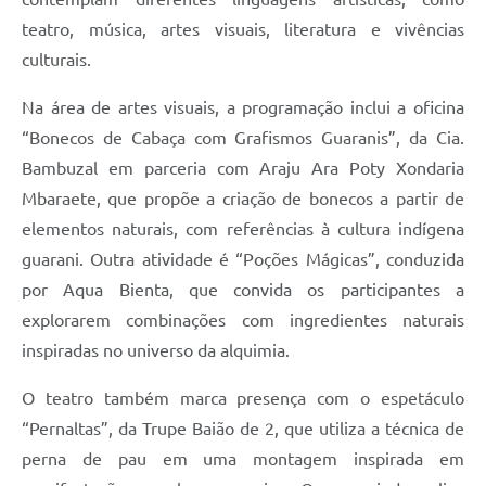
Editais
teatro, música, artes visuais, literatura e vivências
Área Restrita
culturais.
Cemitérios
Na área de artes visuais, a programação inclui a oficina
“Bonecos de Cabaça com Grafismos Guaranis”, da Cia.
E-mails dos setores
Bambuzal em parceria com Araju Ara Poty Xondaria
Contato
Mbaraete, que propõe a criação de bonecos a partir de
SERTPREV
elementos naturais, com referências à cultura indígena
guarani. Outra atividade é “Poções Mágicas”, conduzida
por Aqua Bienta, que convida os participantes a
explorarem combinações com ingredientes naturais
inspiradas no universo da alquimia.
O teatro também marca presença com o espetáculo
“Pernaltas”, da Trupe Baião de 2, que utiliza a técnica de
perna de pau em uma montagem inspirada em