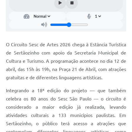
Carta de Serviços
Galeria de Fotos
Galeria de Vídeos
O Circuito Sesc de Artes 2026 chega à Estância Turística
Notícias
de Sertãozinho com apoio da Secretaria Municipal de
Ouvidoria
Cultura e Turismo. A programação acontece no dia 12 de
abril, das 15h às 19h, na Praça 21 de Abril, com atrações
Sistema de Bibliotecas Públicas
gratuitas e de diferentes linguagens artísticas.
Atribuição de Aulas
Integrando a 18ª edição do projeto — que também
Contas Públicas
celebra os 80 anos do Sesc São Paulo — o circuito é
considerado a maior edição já realizada, levando
Contratos
atividades culturais a 133 municípios paulistas. Em
Legislação
Sertãozinho, o público terá acesso a atrações que
contemplam diferentes linguagens artísticas, como