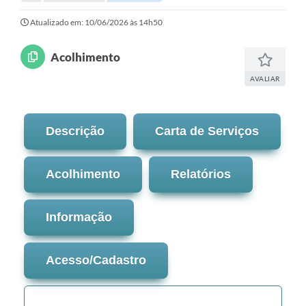
Imprensa Oficial
Atualizado em: 10/06/2026 às 14h50
A Nossa Cidade
Acolhimento
A Prefeitura
AVALIAR
Serviços ao Contribuinte
Descrição
Carta de Serviços
Transparência
Defesa Civil
Acolhimento
Relatórios
Telefones Úteis
Informação
PAT
Meu Primeiro Trabalho
Acesso/Cadastro
Dados Epidemiológicos HIV em Sertãozinho
Arquivos para Download