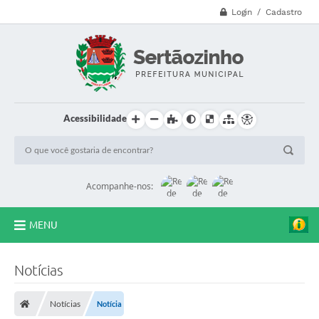
t
Login / Cadastro
o
s
ã
o
r
e
t
o
m
Acessibilidade
a
d
a
s
a
p
Acompanhe-nos:
ó
s
b
e
MENU
n
f
CVV - 188
e
i
Notícias
t
Principal
o
r
Notícias
Notícia
Secretarias
i