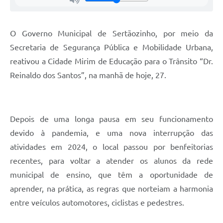
Editais
Área Restrita
O Governo Municipal de Sertãozinho, por meio da
Cemitérios
Secretaria de Segurança Pública e Mobilidade Urbana,
reativou a Cidade Mirim de Educação para o Trânsito “Dr.
E-mails dos setores
Reinaldo dos Santos”, na manhã de hoje, 27.
Contato
SERTPREV
Depois de uma longa pausa em seu funcionamento
devido à pandemia, e uma nova interrupção das
atividades em 2024, o local passou por benfeitorias
recentes, para voltar a atender os alunos da rede
municipal de ensino, que têm a oportunidade de
aprender, na prática, as regras que norteiam a harmonia
entre veículos automotores, ciclistas e pedestres.